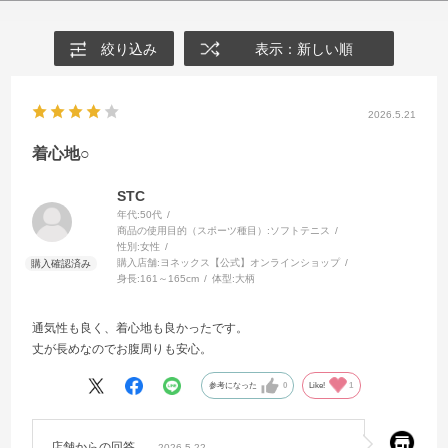
絞り込み
表示：新しい順
2026.5.21
着心地○
STC
年代:
50代
商品の使用目的（スポーツ種目）:
ソフトテニス
性別:
女性
購入店舗:
ヨネックス【公式】オンラインショップ
身長:
161～165cm
体型:
大柄
通気性も良く、着心地も良かったです。
丈が長めなのでお腹周りも安心。
参考になった
0
Like!
1
店舗からの回答
2026.5.22