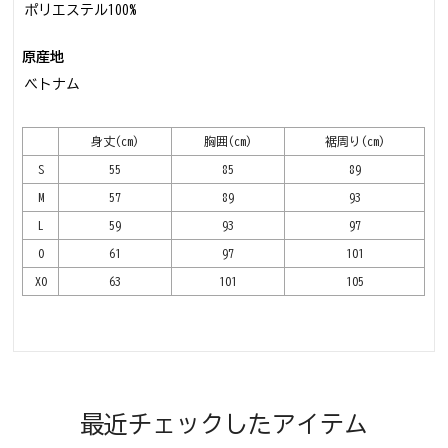
ポリエステル100%
原産地
ベトナム
身丈(cm)
胸囲(cm)
裾周り(cm)
S
55
85
89
M
57
89
93
L
59
93
97
O
61
97
101
XO
63
101
105
最近チェックしたアイテム