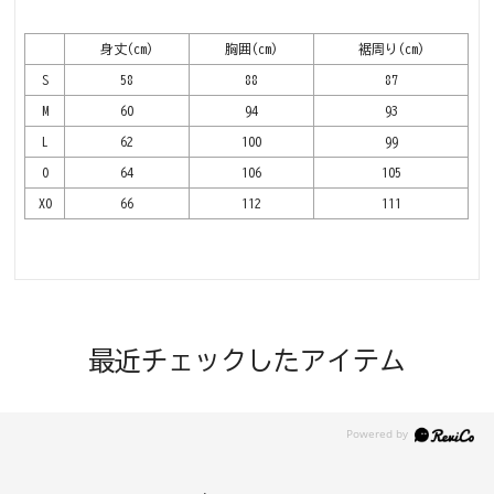
身丈(cm)
胸囲(cm)
裾周り(cm)
S
58
88
87
M
60
94
93
L
62
100
99
O
64
106
105
XO
66
112
111
最近チェックしたアイテム