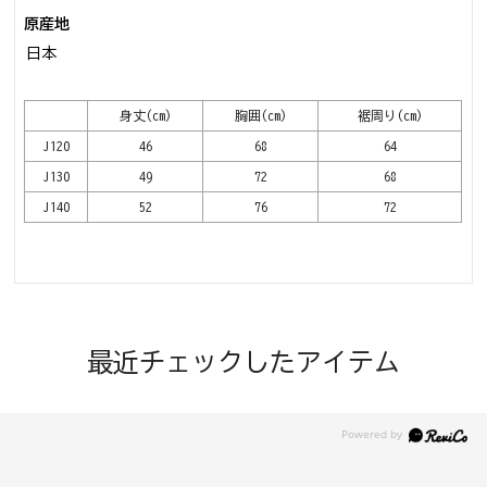
原産地
日本
身丈(cm)
胸囲(cm)
裾周り(cm)
J120
46
68
64
J130
49
72
68
J140
52
76
72
最近チェックしたアイテム