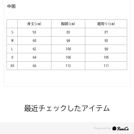
中国
身丈(cm)
胸囲(cm)
裾周り(cm)
S
58
88
87
M
60
94
93
L
62
100
99
O
64
106
105
XO
66
112
111
最近チェックしたアイテム