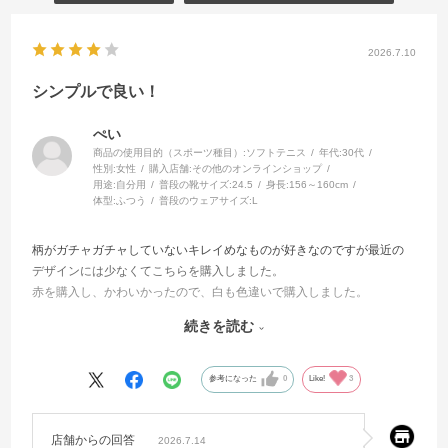
2026.7.10
シンプルで良い！
ぺい
商品の使用目的（スポーツ種目）:
ソフトテニス
年代:
30代
性別:
女性
購入店舗:
その他のオンラインショップ
用途:
自分用
普段の靴サイズ:
24.5
身長:
156～160cm
体型:
ふつう
普段のウェアサイズ:
L
柄がガチャガチャしていないキレイめなものが好きなのですが最近の
デザインには少なくてこちらを購入しました。
赤を購入し、かわいかったので、白も色違いで購入しました。
こちらのデザインもですが、レディースのシンプルでキレイめな柄
続きを読む
は、ユニタイプもあれば絶対に男性にも人気になると思います。
稲妻のような柄や、不思議な曲線の柄とかではなく、シンプルでキレ
イな柄で原色やパキッとした色合いではなくグラデーションカラー
参考になった
0
Like!
3
や、透明感のあるカラーのものがほしいです！
店舗からの回答
2026.7.14