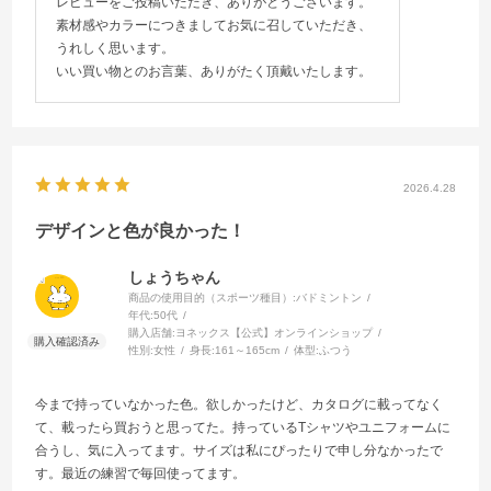
レビューをご投稿いただき、ありがとうございます。
素材感やカラーにつきましてお気に召していただき、
うれしく思います。
いい買い物とのお言葉、ありがたく頂戴いたします。
2026.4.28
デザインと色が良かった！
しょうちゃん
商品の使用目的（スポーツ種目）:
バドミントン
年代:
50代
購入店舗:
ヨネックス【公式】オンラインショップ
性別:
女性
身長:
161～165cm
体型:
ふつう
今まで持っていなかった色。欲しかったけど、カタログに載ってなく
て、載ったら買おうと思ってた。持っているTシャツやユニフォームに
合うし、気に入ってます。サイズは私にぴったりで申し分なかったで
す。最近の練習で毎回使ってます。