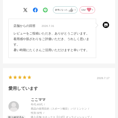
黒、紺色、アイスグレーどれも良いです。
参考になった
0
Like!
0
店舗からの回答
2026.7.31
レビューをご投稿いただき、ありがとうございます。
着用感や肌ざわりをご評価いただき、うれしく思いま
す。
暑い時期にたくさんご活用いただけますと幸いです。
2026.7.17
愛用しています
ここママ
年代:
40代
商品の使用目的（スポーツ種目）:
バドミントン
性別:
女性
購入店舗:
ヨネックス【公式】オンラインショップ