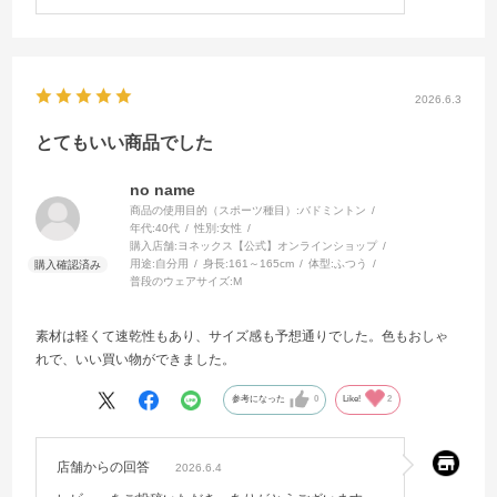
2026.6.3
とてもいい商品でした
no name
商品の使用目的（スポーツ種目）:
バドミントン
年代:
40代
性別:
女性
購入店舗:
ヨネックス【公式】オンラインショップ
用途:
自分用
身長:
161～165cm
体型:
ふつう
普段のウェアサイズ:
M
素材は軽くて速乾性もあり、サイズ感も予想通りでした。色もおしゃ
れで、いい買い物ができました。
参考になった
0
Like!
2
店舗からの回答
2026.6.4