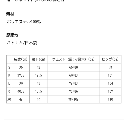
素材
ポリエステル100％
原産地
ベトナム/日本製
脇丈(cm)
股下(cm)
ウエスト（最小/最大）(cm)
ヒップ(cm)
S
36
12
66/90
98
M
37.5
12.5
69/93
101
L
39
13
72/93
104
O
40.5
13.5
75/96
107
XO
42
14
78/102
110