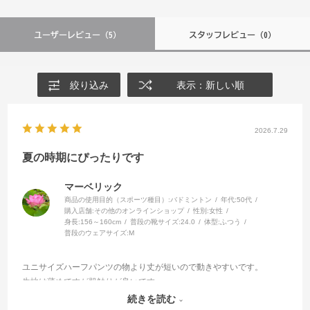
ユーザーレビュー
（5）
スタッフレビュー
（0）
絞り込み
表示：新しい順
2026.7.29
夏の時期にぴったりです
マーベリック
商品の使用目的（スポーツ種目）:
バドミントン
年代:
50代
購入店舗:
その他のオンラインショップ
性別:
女性
身長:
156～160cm
普段の靴サイズ:
24.0
体型:
ふつう
普段のウェアサイズ:
M
ユニサイズハーフパンツの物より丈が短いので動きやすいです。
生地は薄めですが肌触りが良いです。
洗濯してもすぐに乾くので汗をかきやすい夏に重宝します。
続きを読む