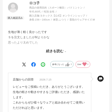
ロコ子
商品の使用目的（スポーツ種目）:
バドミントン
年代:
60代
性別:
女性
購入店舗:
ヨネックス【公式】オンラインショップ
身長:
156～160cm
体型:
ふつう
普段のウェアサイズ:
M
生地が薄く軽く良かったです
Ｓを注文しましたがMよりかな
思ったより太めでした
ウエスト部分もしっかりホールドして
続きを読む
動きやすいでした
カラーも薄いベージュで新鮮
シャツが何色でも合わせられます
参考になった
0
Like!
0
店舗からの回答
2026.7.15
レビューをご投稿いただき、ありがとうございます。
生地の軽さや動きやすさをご評価いただき、感謝いた
します。
これからもぜひ様々なウェアと組み合わせてご使用い
ただければと思います。