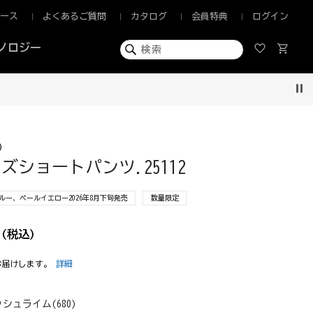
ュース
よくあるご質問
カタログ
会員特典
ログイン
ノロジー
Pau
)
ズショートパンツ.25112
ー、ペールイエロー2026年8月下旬発売
数量限定
(税込)
お届けします。
詳細
シュライム(680)