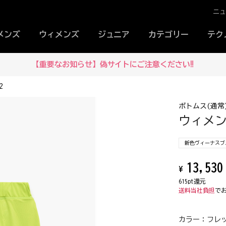
ニ
メンズ
ウィメンズ
ジュニア
カテゴリー
テク
【重要なお知らせ】偽サイトにご注意ください‼
2
ボトムス(通常
ウィメン
新色ヴィーナスブル
13,530
¥
615pt還元
送料当社負担
で
カラー：
フレッ