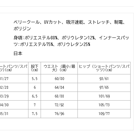
ベリークール、UVカット、吸汗速乾、ストレッチ、制電、
ポリジン
身頃:ポリエステル88%、ポリウレタン12%、インナースパッ
ツ:ポリエステル75%、ポリウレタン25%
日本
ートパンツ/スパ
股下
ウエスト（最小/最
ヒップ（ショートパンツ/スパ
ツ)(cm)
(cm)
大）(cm)
ッツ)(cm)
31/27
5.5
60/80
93/61
32/28
6
64/84
97/65
33/29
6.5
68/88
101/69
34/30
7
72/92
105/73
35/31
7.5
76/96
109/77