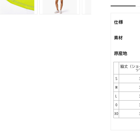
仕様
素材
原産地
脇丈（ショ
ッ
S
M
L
O
XO