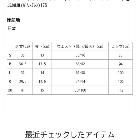
成繊維(ﾎﾟﾘｽﾁﾚﾝ)17%
原産地
日本
身丈(cm)
股下(cm)
ウエスト（最小/最大）(cm)
ヒップ(cm)
S
35
13
56/76
88
M
36.5
13.5
62/82
94
L
38
14
68/88
100
O
39.5
14.5
74/94
106
XO
41
15
80/100
112
最近チェックしたアイテム