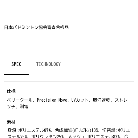
日本バドミントン協会審査合格品
SPEC
TECHNOLOGY
仕様
ベリークール、Precision Move、UVカット、吸汗速乾、ストレ
ッチ、制電
素材
身頃:ポリエステル87%、合成繊維(ﾎﾟﾘｽﾁﾚﾝ)13%、切替部:ポリエ
ステル75%、ポリウレタン25%、メッシュ:ポリエステル83%、合