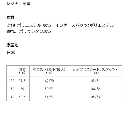
レッチ、制電
素材
身頃:ポリエステル100％、インナースパッツ:ポリエステル
80％、ポリウレタン20％
原産地
日本
脇丈
ウエスト(最小/最大)
ヒップ（スカート/スパッツ）
(cm)
(cm)
(cm)
J120
27.5
49/70
83/61
J130
29
50/71
84/62
J140
30.5
51/72
85/63