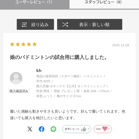
ユーザーレビュー
（1）
スタッフレビュー
（0）
絞り込み
表示：新しい順
2025.12.28
娘のバドミントンの試合用に購入しました。
kh
商品の使用目的（スポーツ種目）:
バドミントン
年代:
40代
購入店舗:
ヨネックス【公式】オンラインショップ
性別:
男性
用途:
プレゼント用
身長:
166～170cm
体型:
ふつう
靴のサイズ:
27cm
履いた感触も動きやすさも良いようです。好んで履いてくれます。色
違いでも購入を検討したいと思います。
参考になった
0
Like!
0