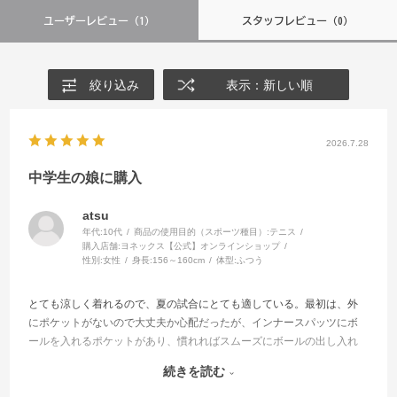
ユーザーレビュー
（1）
スタッフレビュー
（0）
絞り込み
表示：新しい順
2026.7.28
中学生の娘に購入
atsu
年代:
10代
商品の使用目的（スポーツ種目）:
テニス
購入店舗:
ヨネックス【公式】オンラインショップ
性別:
女性
身長:
156～160cm
体型:
ふつう
とても涼しく着れるので、夏の試合にとても適している。最初は、外
にポケットがないので大丈夫か心配だったが、インナースパッツにボ
ールを入れるポケットがあり、慣れればスムーズにボールの出し入れ
ができる。
続きを読む
スカートが透けていて、スタイリッシュでオシャレな着こなしができ