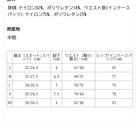
身頃:ナイロン82%、ポリウレタン18%、ウエスト部(インナース
パッツ):ナイロン75%、ポリウレタン25%
原産地
中国
脇丈（スカート/スパ
股下
ウエスト（最小/
ヒップ(インナースパ
ッツ）(cm)
(cm)
最大）(cm)
ッツ)(cm)
S
32/26.5
6
61/69
67
M
33/27.5
6.5
64/72
71
L
34/28.5
7
70/78
75
O
35/29.5
7.5
76/84
79
XO
36/30.5
8
82/90
83