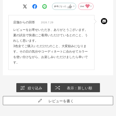
る。
結局、本人がかなり気に入って3色全て購入しました。
参考になった
0
Like!
0
店舗からの回答
2026.7.29
レビューをお寄せいただき、ありがとうございます。
夏の試合で快適にご着用いただけているとのこと、う
れしく思います。
3色全てご購入いただけたのこと、大変励みになりま
す。その日の気分やコーディネートに合わせてカラー
を使い分けながら、お楽しみいただけましたら幸いで
す。
絞り込み
表示：新しい順
レビューを書く