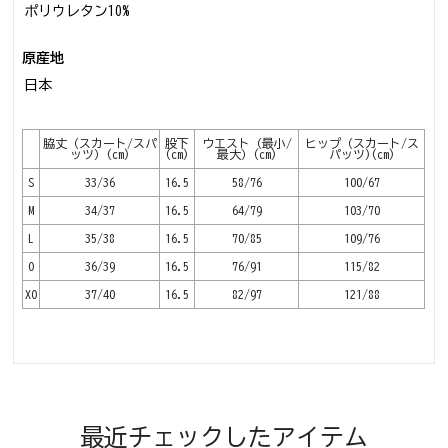
ポリウレタン10%
原産地
日本
脇丈（スカート/スパ
股下
ウエスト（最小/
ヒップ（スカート/ス
ッツ）(cm)
(cm)
最大）(cm)
パッツ)(cm)
S
33/36
16.5
58/76
100/67
M
34/37
16.5
64/79
103/70
L
35/38
16.5
70/85
109/76
O
36/39
16.5
76/91
115/82
XO
37/40
16.5
82/97
121/88
最近チェックしたアイテム