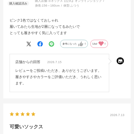
購入店舗:
ヨネックス【公式】オンラインショップ
身長:
156～160cm
体型:
ふつう
ピンク1色ではなくておしゃれ
履いてみたら生地が2層になってるみたいで
とっても履きやすく気に入ってます
参考になった
0
Like!
0
店舗からの回答
2026.7.15
レビューをご投稿いただき、ありがとうございます。
履きやすさやカラーをご評価いただき、うれしく思い
ます。
2026.7.13
可愛いソックス