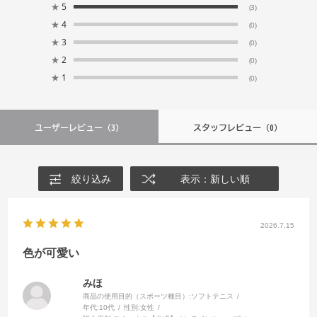
★
5
(3)
★
4
(0)
★
3
(0)
★
2
(0)
★
1
(0)
ユーザーレビュー
（3）
スタッフレビュー
（0）
絞り込み
表示：新しい順
2026.7.15
色が可愛い
みほ
商品の使用目的（スポーツ種目）:
ソフトテニス
年代:
10代
性別:
女性