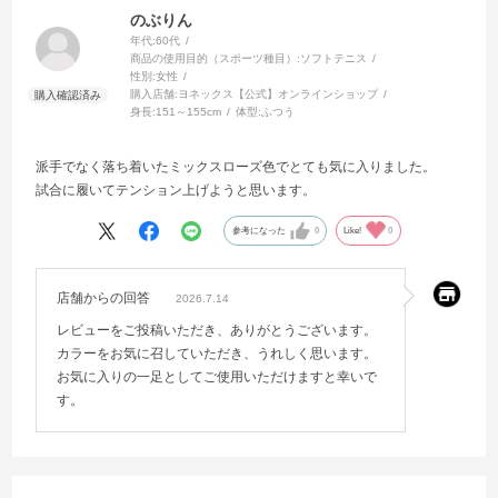
のぶりん
年代:
60代
商品の使用目的（スポーツ種目）:
ソフトテニス
性別:
女性
購入店舗:
ヨネックス【公式】オンラインショップ
身長:
151～155cm
体型:
ふつう
派手でなく落ち着いたミックスローズ色でとても気に入りました。
試合に履いてテンション上げようと思います。
参考になった
0
Like!
0
店舗からの回答
2026.7.14
レビューをご投稿いただき、ありがとうございます。
カラーをお気に召していただき、うれしく思います。
お気に入りの一足としてご使用いただけますと幸いで
す。