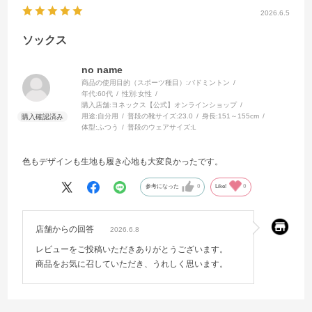
2026.6.5
ソックス
no name
商品の使用目的（スポーツ種目）:
バドミントン
年代:
60代
性別:
女性
購入店舗:
ヨネックス【公式】オンラインショップ
用途:
自分用
普段の靴サイズ:
23.0
身長:
151～155cm
体型:
ふつう
普段のウェアサイズ:
L
色もデザインも生地も履き心地も大変良かったです。
参考になった
0
Like!
0
店舗からの回答
2026.6.8
レビューをご投稿いただきありがとうございます。
商品をお気に召していただき、うれしく思います。