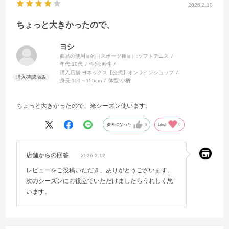
2026.2.10
ちょっと大きかったので、
ヨシ
商品の使用目的（スポーツ種目）:
ソフトテニス
年代:
10代
性別:
男性
購入店舗:
ヨネックス【公式】オンラインショップ
身長:
151～155cm
体型:
小柄
ちょっと大きかったので、来シーズン使います。
参考になった
0
Like!
0
店舗からの回答
2026.2.12
レビューをご投稿いただき、ありがとうございます。
次のシーズンにお役立ていただけましたらうれしく思
います。