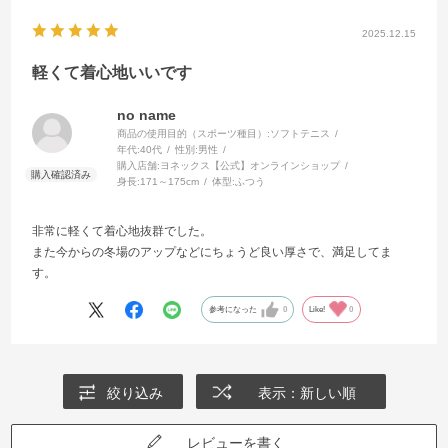
2025.12.15
軽くて着心地いいです
no name
商品の使用目的（スポーツ種目）:
ソフトテニス
年代:
40代
性別:
男性
購入店舗:
ヨネックス【公式】オンラインショップ
身長:
171～175cm
体型:
ふつう
非常に軽くて着心地抜群でした。
また今からの冬場のアップなどにちょうど良い厚さで、満足してま
す。
参考になった
0
Like!
0
絞り込み
表示：新しい順
レビューを書く