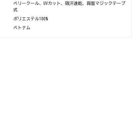
ベリークール、UVカット、吸汗速乾、背面マジックテープ
式
ポリエステル100%
ベトナム