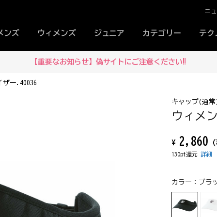
ニ
メンズ
ウィメンズ
ジュニア
カテゴリー
テク
【重要なお知らせ】偽サイトにご注意ください‼
ー.40036
キャップ(通常
ウィメン
2,860
¥
(
130pt還元
詳細
カラー：
ブラッ