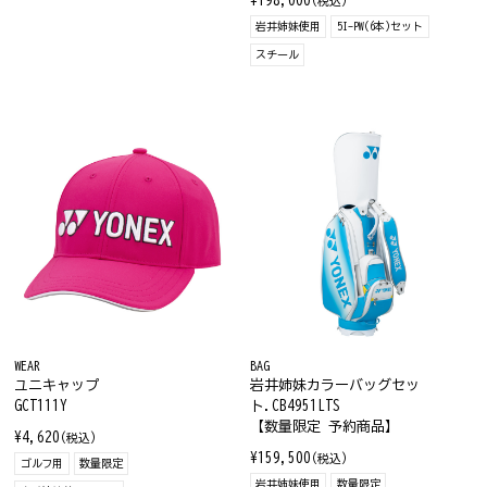
¥198,000
(税込)
岩井姉妹使用
5I-PW(6本)セット
スチール
WEAR
BAG
ユニキャップ
岩井姉妹カラーバッグセッ
GCT111Y
ト.CB4951LTS
【数量限定 予約商品】
¥4,620
(税込)
¥159,500
(税込)
ゴルフ用
数量限定
岩井姉妹使用
数量限定