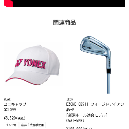
関連商品
WEAR
IRON
ユニキャップ
EZONE CB511 フォージドアイアン
GCT099
#5-P
[新溝ルール適合モデル]
¥3,520
(税込)
C5AI-5PB9
ゴルフ用
岩井千怜選手使用