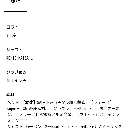
SPEC
ロフト
9.0度
シャフト
REXIS KAIZA-L
クラブ長さ
45.5インチ
素材
ヘッド:［本体］8AL-1Mo-1Vチタン精密鋳造、［フェース］
Super-TIX51AF圧延材、［クラウン］2G-Namd Speed複合カーボ
ン、［スリーブ］Ａ7075アルミ合金、［ウエイトビス］タング
ステン合金
シャフト:カーボン（2G-Namd Flex Force+M40X+ナノメトリック