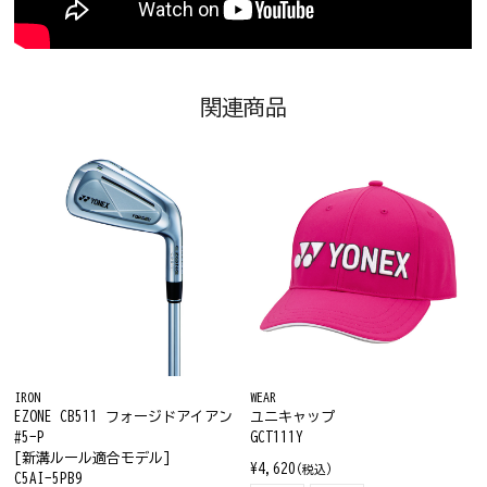
関連商品
IRON
WEAR
EZONE CB511 フォージドアイアン
ユニキャップ
#5-P
GCT111Y
[新溝ルール適合モデル]
¥4,620
(税込)
C5AI-5PB9