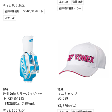
ゴルフ用
数量限定
¥198,000
(税込)
岩井姉妹着用カラー
岩井姉妹使用
5I-PW(6本)セット
スチール
BAG
WEAR
岩井姉妹カラーバッグセッ
ユニキャップ
ト.CB4951LTS
GCT099
【数量限定 予約商品】
¥3,520
(税込)
¥159,500
(税込)
ゴルフ用
岩井千怜選手使用