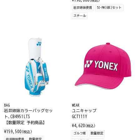
¥198,000
(税込)
岩井姉妹使用
5I-PW(6本)セット
スチール
BAG
WEAR
岩井姉妹カラーバッグセッ
ユニキャップ
ト.CB4951LTS
GCT111Y
【数量限定 予約商品】
¥4,620
(税込)
¥159,500
(税込)
ゴルフ用
数量限定
岩井姉妹使用
数量限定