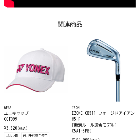
関連商品
WEAR
IRON
ユニキャップ
EZONE CB511 フォージドアイアン
GCT099
#5-P
[新溝ルール適合モデル]
¥3,520
(税込)
C5AI-5PB9
ゴルフ用
岩井千怜選手使用