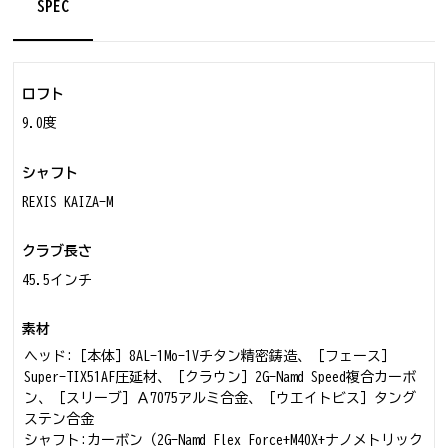
SPEC
ロフト
9.0度
シャフト
REXIS KAIZA-M
クラブ長さ
45.5インチ
素材
ヘッド:［本体］8AL-1Mo-1Vチタン精密鋳造、［フェース］
Super-TIX51AF圧延材、［クラウン］2G-Namd Speed複合カーボ
ン、［スリーブ］Ａ7075アルミ合金、［ウエイトビス］タング
ステン合金
シャフト:カーボン（2G-Namd Flex Force+M40X+ナノメトリック