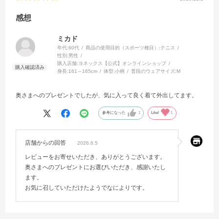
感想
ミカド
年代:
60代
商品の使用目的（スポーツ種目）:
テニス
性別:
男性
購入店舗:
ヨネックス【公式】オンラインショップ
身長:
161～165cm
体型:
小柄
普段のウェアサイズ:
M
奥さまへのプレゼントでしたが、気に入って良く着て外出してます。
参考になった
1
Like!
1
店舗からの回答
2026.6.5
レビューをお寄せいただき、ありがとうございます。
奥さまへのプレゼントにお選びいただき、感謝いたし
ます。
お気に召していただけたようでなによりです。