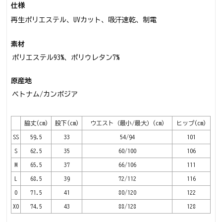
仕様
再生ポリエステル、UVカット、吸汗速乾、制電
素材
ポリエステル93%、ポリウレタン7%
原産地
ベトナム/カンボジア
脇丈(cm)
股下(cm)
ウエスト（最小/最大）(cm)
ヒップ(cm)
SS
59.5
33
54/94
101
S
62.5
35
60/100
106
M
65.5
37
66/106
111
L
68.5
39
72/112
116
O
71.5
41
80/120
122
XO
74.5
43
88/128
128