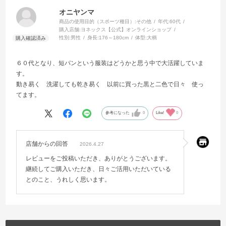
オニヤンマ
商品の使用目的（スポーツ種目）:
その他
年代:
60代
購入店舗:
ヨネックス【公式】オンラインショップ
性別:
男性
身長:
176～180cm
体型:
大柄
６０代となり、短パンという服装はどうかと思う中で大活躍していま
す。
動き易く 洗濯しても乾き易く 以前に買った黒と二色で日々 使っ
てます。
参考になった
0
Like!
0
店舗からの回答
2026.4.27
レビューをご投稿いただき、ありがとうございます。
継続してご購入いただき、日々ご活用いただいている
とのこと、うれしく思います。