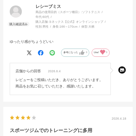
レシーブミス
商品の使用目的（スポーツ種目）:
ソフトテニス
年代:
60代
購入店舗:
ヨネックス【公式】オンラインショップ
性別:
男性
身長:
166～170cm
体型:
大柄
ゆったり感がちょうどいい
参考になった
0
Like!
0
店舗からの回答
2026.6.4
レビューをご投稿いただき、ありがとうございます。
商品をお気に召していただき、感謝いたします。
2026.4.18
スポーツジムでのトレーニングに多用