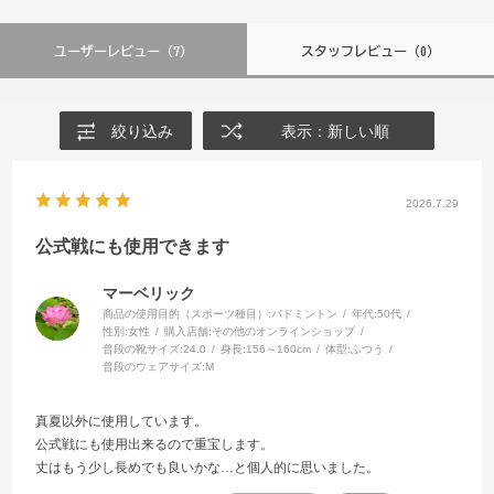
ユーザーレビュー
（7）
スタッフレビュー
（0）
絞り込み
表示：新しい順
2026.7.29
公式戦にも使用できます
マーベリック
商品の使用目的（スポーツ種目）:
バドミントン
年代:
50代
性別:
女性
購入店舗:
その他のオンラインショップ
普段の靴サイズ:
24.0
身長:
156～160cm
体型:
ふつう
普段のウェアサイズ:
M
真夏以外に使用しています。
公式戦にも使用出来るので重宝します。
丈はもう少し長めでも良いかな…と個人的に思いました。