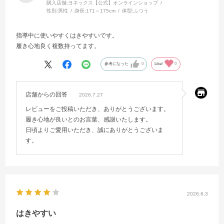
購入店舗:
ヨネックス【公式】オンラインショップ
性別:
男性
身長:
171～175cm
体型:
ふつう
指導中に使いやすくはきやすいです。
履き心地良く複数持ってます。
参考になった
0
Like!
0
店舗からの回答
2026.7.27
レビューをご投稿いただき、ありがとうございます。
履き心地が良いとのお言葉、感謝いたします。
日頃よりご愛用いただき、誠にありがとうございま
す。
2026.6.3
はきやすい