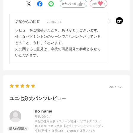
参考になった
0
Like!
0
店舗からの回答
2026.7.31
レビューをご投稿いただき、ありがとうございます。
様々なバドミントンのシーンでご活用いただけている
とのこと、うれしく思います。
丈に関するご意見は、今後の商品開発の参考とさせて
いただきます。
2026.7.23
ユニ七分丈パンツレビュー
no name
年代:
60代
商品の使用目的（スポーツ種目）:
ソフトテニス
購入店舗:
ヨネックス【公式】オンラインショップ
性別:
男性
身長:
166～170cm
体型:
ふつう