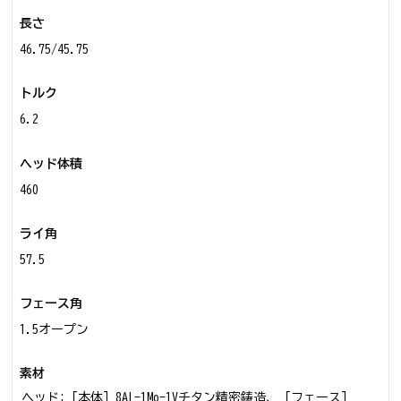
長さ
46.75/45.75
トルク
6.2
ヘッド体積
460
ライ角
57.5
フェース角
1.5オープン
素材
ヘッド:［本体］8AL-1Mo-1Vチタン精密鋳造、［フェース］