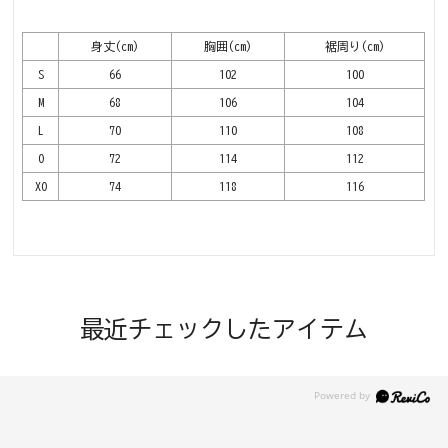
身丈(cm)
胸囲(cm)
裾周り(cm)
S
66
102
100
M
68
106
104
L
70
110
108
O
72
114
112
XO
74
118
116
最近チェックしたアイテム