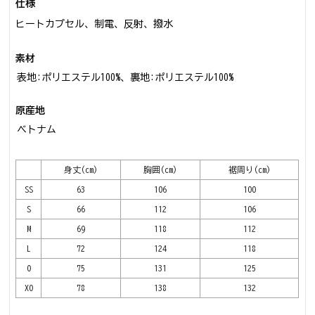
仕様
ヒートカプセル、制電、反射、撥水
素材
表地:ポリエステル100%、裏地:ポリエステル100%
原産地
ベトナム
身丈(cm)
胸囲(cm)
裾周り(cm)
SS
63
106
100
S
66
112
106
M
69
118
112
L
72
124
118
O
75
131
125
XO
78
138
132