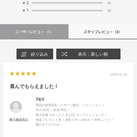
★
2
(0)
★
1
(0)
ユーザーレビュー
（1）
スタッフレビュー
（0）
絞り込み
表示：新しい順
2025.11.24
喜んでもらえました！
TKY
商品の使用目的（スポーツ種目）:
バドミントン
年代:
40代
性別:
男性
購入店舗:
ヨネックス【公式】オンラインショップ
用途:
プレゼント用
身長:
176～180cm
体型:
ふつう
靴のサイズ:
27cm