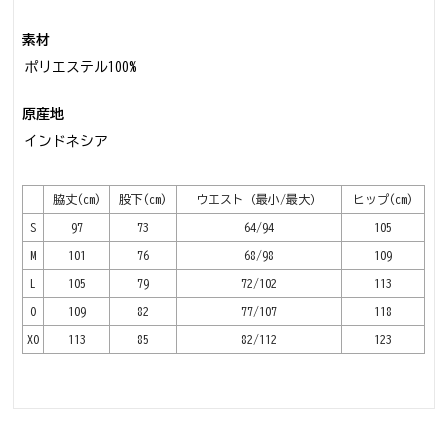
素材
ポリエステル100%
原産地
インドネシア
脇丈(cm)
股下(cm)
ウエスト（最小/最大）
ヒップ(cm)
S
97
73
64/94
105
M
101
76
68/98
109
L
105
79
72/102
113
O
109
82
77/107
118
XO
113
85
82/112
123