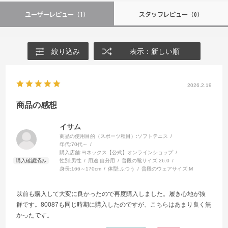
ユーザーレビュー
（1）
スタッフレビュー
（0）
絞り込み
表示：新しい順
2026.2.19
商品の感想
イサム
商品の使用目的（スポーツ種目）:
ソフトテニス
年代:
70代～
購入店舗:
ヨネックス【公式】オンラインショップ
性別:
男性
用途:
自分用
普段の靴サイズ:
26.0
身長:
166～170cm
体型:
ふつう
普段のウェアサイズ:
M
以前も購入して大変に良かったので再度購入しました。履き心地が抜
群です。80087も同じ時期に購入したのですが、こちらはあまり良く無
かったです。