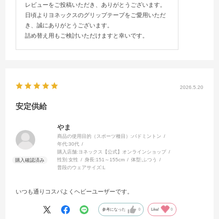
レビューをご投稿いただき、ありがとうございます。
日頃よりヨネックスのグリップテープをご愛用いただ
き、誠にありがとうございます。
詰め替え用もご検討いただけますと幸いです。
2026.5.20
安定供給
やま
商品の使用目的（スポーツ種目）:
バドミントン
年代:
30代
購入店舗:
ヨネックス【公式】オンラインショップ
性別:
女性
身長:
151～155cm
体型:
ふつう
普段のウェアサイズ:
L
いつも通りコスパよくヘビーユーザーです。
参考になった
0
Like!
0