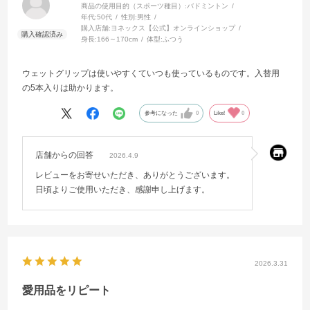
商品の使用目的（スポーツ種目）:
バドミントン
年代:
50代
性別:
男性
購入店舗:
ヨネックス【公式】オンラインショップ
身長:
166～170cm
体型:
ふつう
ウェットグリップは使いやすくていつも使っているものです。入替用
の5本入りは助かります。
参考になった
0
Like!
0
店舗からの回答
2026.4.9
レビューをお寄せいただき、ありがとうございます。
日頃よりご使用いただき、感謝申し上げます。
2026.3.31
愛用品をリピート