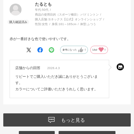
たるとも
年代:
50代
商品の使用目的（スポーツ種目）:
バドミントン
購入店舗:
ヨネックス【公式】オンラインショップ
性別:
女性
身長:
161～165cm
体型:
ふつう
赤が一番好きな色で使いやすいです。
参考になった
0
Like!
0
店舗からの回答
2026.4.3
リピートでご購入いただき誠にありがとうございま
す。
カラーについてご評価いただきうれしく思います。
もっと見る