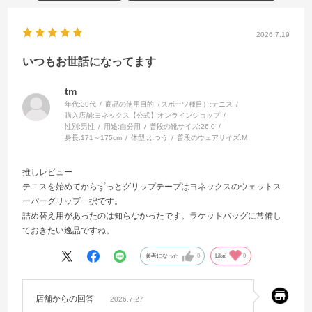
2026.7.19
いつもお世話になってます
tm
年代:
30代
商品の使用目的（スポーツ種目）:
テニス
購入店舗:
ヨネックス【公式】オンラインショップ
性別:
男性
用途:
自分用
普段の靴サイズ:
26.0
身長:
171～175cm
体型:
ふつう
普段のウェアサイズ:
M
推しレビュー
テニスを始めてからずっとグリップテープはヨネックスのウェットス
ーパーグリップ一択です。
詰め替え用があったのは知らなかったです。ラケットバッグに常備し
ておきたい逸品ですね。
参考になった
0
Like!
0
店舗からの回答
2026.7.27