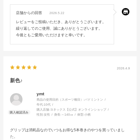
店舗からの回答
2026.5.22
レビューをご投稿いただき、ありがとうございます。
繰り返してのご使用、誠にありがとうございます。
今後ともご愛用いただけますと幸いです。
2026.4.9
新色♪
ymt
商品の使用目的（スポーツ種目）:
バドミントン
年代:
10代
購入店舗:
ヨネックス【公式】オンラインショップ
性別:
女性
身長:
～140㎝
体型:
小柄
グリップは消耗品なのでいつもお得な5本巻きのやつを買っていまし
た。