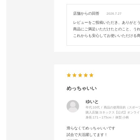
店舗からの回答
2026.7.27
レビューをご投稿いただき、ありがと
商品にご満足いただけたとのこと、う
これからも安心してお使いいただける
めっちゃいい
ゆいと
年代:
10代
商品の使用目的（スポーツ
購入店舗:
ヨネックス【公式】オンライ
身長:
171～175cm
体型:
小柄
滑らなくてめっちゃいいです
試合で大活躍してます！