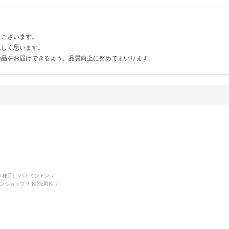
うございます。
れしく思います。
商品をお届けできるよう、品質向上に努めてまいります。
種目）:
バドミントン
ンショップ
性別:
男性