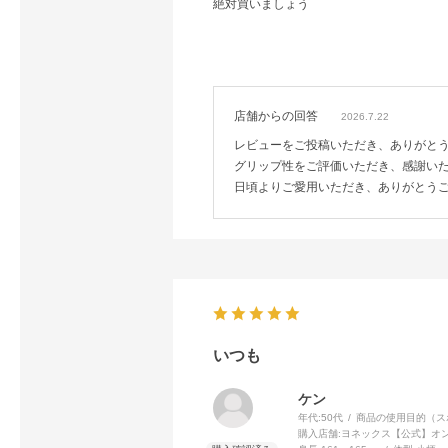
絶対買いましょう
店舗からの回答
2026.7.22
レビューをご投稿いただき、ありがと
グリップ性をご評価いただき、感謝い
日頃よりご愛用いただき、ありがとう
いつも
ケン
年代:
50代
商品の使用目的（ス
購入店舗:
ヨネックス【公式】オ