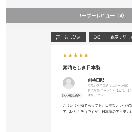
ユーザーレビュー
（4）
絞り込み
表示：新し
素晴らしき日本製
剣桃田郎
商品の使用目的（スポーツ種目）
購入店舗:
ヨネックス【公式】オ
体型:
ふつう
こういう小物であっても、日本製という安
アパレルもそうですが、日本製のアイテム