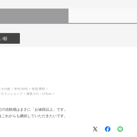
い順
:
その他
年代:
50代
性別:
男性
ンラインショップ
身長:
171～175cm
定の信頼感はまさに「お値段以上」です。
はこれからも継続していただきたいです。