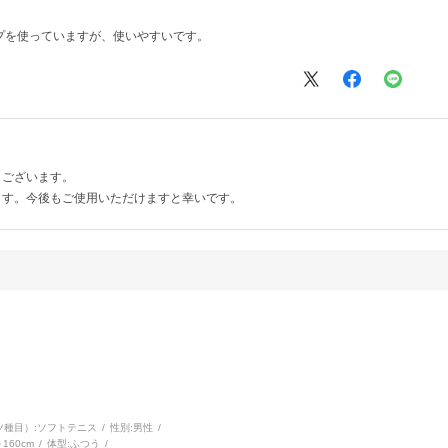
プを使っていますが、使いやすいです。
うございます。
ます。今後もご使用いただけますと幸いです。
種目）:
ソフトテニス
性別:
男性
～160cm
体型:
ふつう