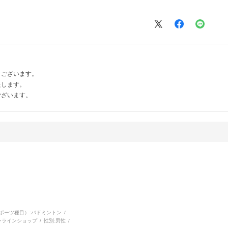
うございます。
たします。
ございます。
ポーツ種目）:
バドミントン
ンラインショップ
性別:
男性