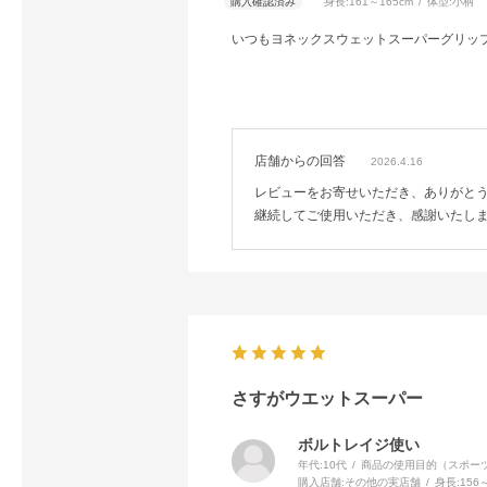
身長:
161～165cm
体型:
小柄
いつもヨネックスウェットスーパーグリッ
店舗からの回答
2026.4.16
レビューをお寄せいただき、ありがと
継続してご使用いただき、感謝いたし
さすがウエットスーパー
ボルトレイジ使い
年代:
10代
商品の使用目的（スポーツ
購入店舗:
その他の実店舗
身長:
156