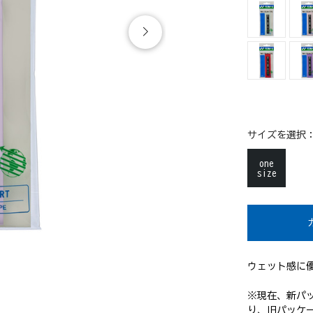
サイズを選択
one
size
ウェット感に
※現在、新パ
り、旧パッケ