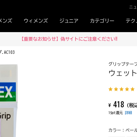
ニ
メンズ
ウィメンズ
ジュニア
カテゴリー
テク
【重要なお知らせ】偽サイトにご注意ください‼
AC103
グリップテー
ウェット
418
¥
(税
19pt還元
詳細
カラー：
ペール