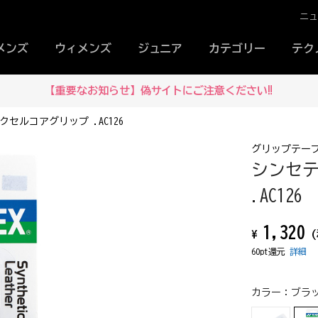
ニ
メンズ
ウィメンズ
ジュニア
カテゴリー
テク
【重要なお知らせ】偽サイトにご注意ください‼
セルコアグリップ .AC126
グリップテー
シンセ
.AC126
1,320
¥
(
60pt還元
詳細
カラー：
ブラッ