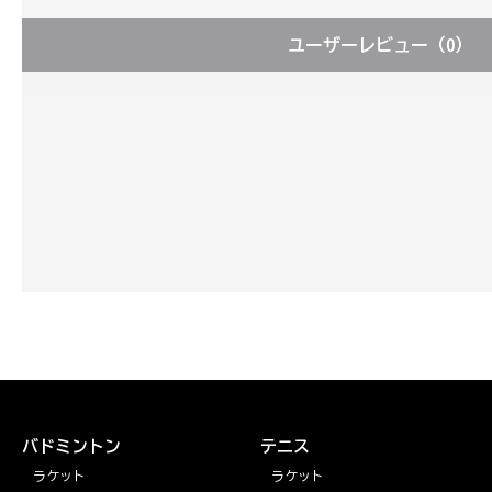
ユーザーレビュー
（0）
バドミントン
テニス
ラケット
ラケット