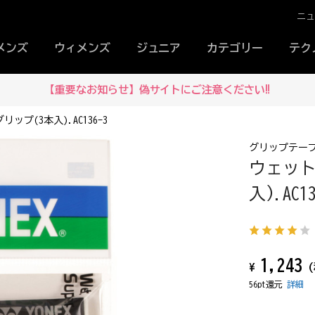
ニ
メンズ
ウィメンズ
ジュニア
カテゴリー
テク
【重要なお知らせ】偽サイトにご注意ください‼
プ(3本入).AC136-3
グリップテー
ウェット
入).AC13
1,243
¥
(
56pt還元
詳細