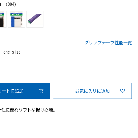
ー(004)
グリップテープ性能一覧
：
one size
カートに追加
お気に入りに追加
ン性に優れソフトな握り心地。