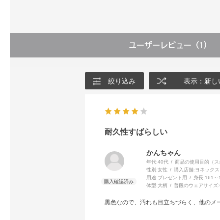
ユーザーレビュー
（1）
絞り込み
表示：新し
耐久性すばらしい
かんちゃん
年代:
40代
商品の使用目的（ス
性別:
女性
購入店舗:
ヨネックス
用途:
プレゼント用
身長:
161～
体型:
大柄
普段のウェアサイズ:
黒色なので、汚れも目立ちづらく、他のメ