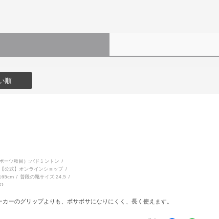
い順
ポーツ種目）:
バドミントン
【公式】オンラインショップ
165cm
普段の靴サイズ:
24.5
O
ーカーのグリップよりも、ボサボサになりにくく、長く使えます。