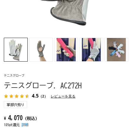
テニスグローブ
テニスグローブ. AC272H
4.5
（2）
レビューを見る
掌部穴有り
4,070
¥
(税込)
185pt還元
詳細