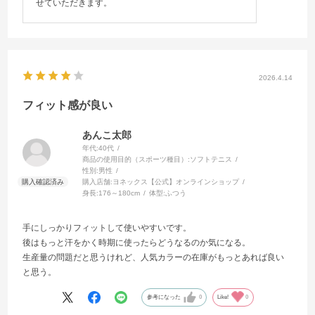
せていただきます。
2026.4.14
フィット感が良い
あんこ太郎
年代:
40代
商品の使用目的（スポーツ種目）:
ソフトテニス
性別:
男性
購入店舗:
ヨネックス【公式】オンラインショップ
身長:
176～180cm
体型:
ふつう
手にしっかりフィットして使いやすいです。
後はもっと汗をかく時期に使ったらどうなるのか気になる。
生産量の問題だと思うけれど、人気カラーの在庫がもっとあれば良い
と思う。
参考になった
0
Like!
0