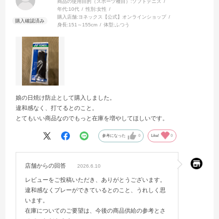
商品の使用目的（スポーツ種目）:
ソフトテニス
年代:
10代
性別:
女性
購入店舗:
ヨネックス【公式】オンラインショップ
身長:
151～155cm
体型:
ふつう
娘の日焼け防止として購入しました。
違和感なく、打てるとのこと。
とてもいい商品なのでもっと在庫を増やしてほしいです。
参考になった
0
Like!
0
店舗からの回答
2026.6.10
レビューをご投稿いただき、ありがとうございます。
違和感なくプレーができているとのこと、うれしく思
います。
在庫についてのご要望は、今後の商品供給の参考とさ