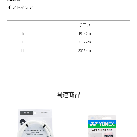
インドネシア
手囲い
M
19~20cm
L
21~22cm
LL
23~24cm
関連商品