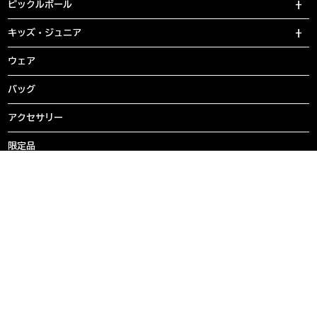
ピックルボール
キッズ・ジュニア
ウェア
バッグ
アクセサリー
限定品
eギフト
実際に商品をご覧になりたいお客様は、直営店舗でも専門スタッフ
がお待ちしております。
直営店
ヨネックス フィッティングスタジオ東京