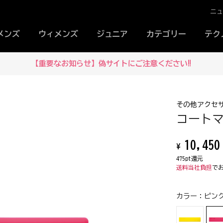
ニ
メンズ
ウィメンズ
ジュニア
カテゴリー
テク
【重要なお知らせ】偽サイトにご注意ください‼
その他アクセ
コートマー
10,450
¥
475pt還元
送料当社負担
で
カラー：
ピンク