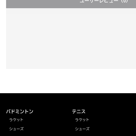
ユーザーレビュー
（0）
バドミントン
テニス
ラケット
ラケット
シューズ
シューズ