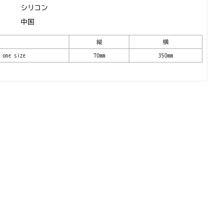
シリコン
中国
縦
横
one size
70mm
350mm