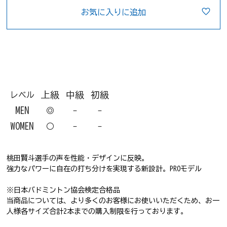
お気に入りに追加
上級
中級
初級
レベル
MEN
◎
-
-
WOMEN
○
-
-
桃田賢斗選手の声を性能・デザインに反映。
強力なパワーに自在の打ち分けを実現する新設計。PROモデル
バド
ミントンラケット
※日本バドミントン協会検定合格品
当商品については、より多くのお客様にお使いいただくため、お一
人様各サイズ合計2本までの購入制限を行っております。