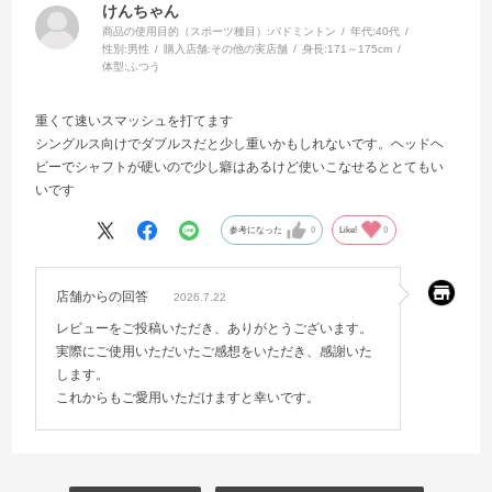
けんちゃん
商品の使用目的（スポーツ種目）:
バドミントン
年代:
40代
性別:
男性
購入店舗:
その他の実店舗
身長:
171～175cm
体型:
ふつう
重くて速いスマッシュを打てます
シングルス向けでダブルスだと少し重いかもしれないです。ヘッドヘ
ビーでシャフトが硬いので少し癖はあるけど使いこなせるととてもい
いです
参考になった
0
Like!
0
店舗からの回答
2026.7.22
レビューをご投稿いただき、ありがとうございます。
実際にご使用いただいたご感想をいただき、感謝いた
します。
これからもご愛用いただけますと幸いです。