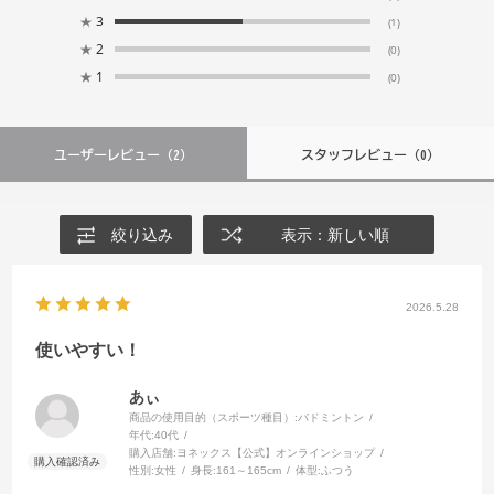
★
3
(1)
★
2
(0)
★
1
(0)
ユーザーレビュー
（2）
スタッフレビュー
（0）
絞り込み
表示：新しい順
2026.5.28
使いやすい！
あぃ
商品の使用目的（スポーツ種目）:
バドミントン
年代:
40代
購入店舗:
ヨネックス【公式】オンラインショップ
性別:
女性
身長:
161～165cm
体型:
ふつう