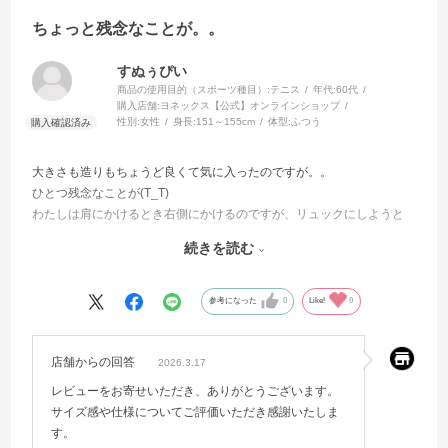
ちょっと残念なことが。。
すぬぅぴい
商品の使用目的（スポーツ種目）:
テニス
年代:
60代
購入店舗:
ヨネックス【公式】オンラインショップ
性別:
女性
身長:
151～155cm
体型:
ふつう
大きさも造りもちょうど良くて気に入ったのですが。。
ひとつ残念なことが(T_T)
わたしは肩にかけるとき右側にかけるのですが、リュックにしようと
すると後ろ側が上になってしまって(;O;)
続きを読む
いちいちひっくり返す必要があります。
逆だったら便利だったなあと思いました((+_+))
参考になった
0
Like!
0
店舗からの回答
2026.3.17
レビューをお寄せいただき、ありがとうございます。
サイズ感や仕様についてご評価いただき感謝いたしま
す。