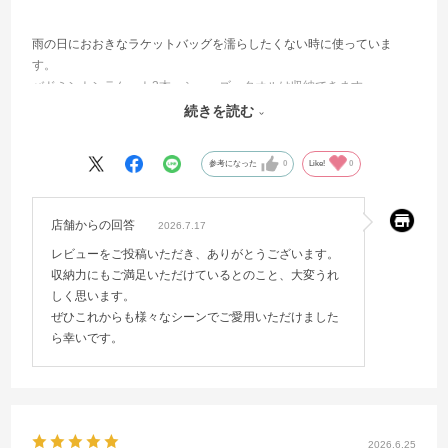
雨の日におおきなラケットバッグを濡らしたくない時に使っていま
す。
バドミントンラケット2本、シューズ、タオルは収納できます。
色はパープルを購入しましたが気に入っています。
続きを読む
荷物が少ない練習の時に重宝します。
参考になった
0
Like!
0
店舗からの回答
2026.7.17
レビューをご投稿いただき、ありがとうございます。
収納力にもご満足いただけているとのこと、大変うれ
しく思います。
ぜひこれからも様々なシーンでご愛用いただけました
ら幸いです。
2026.6.25