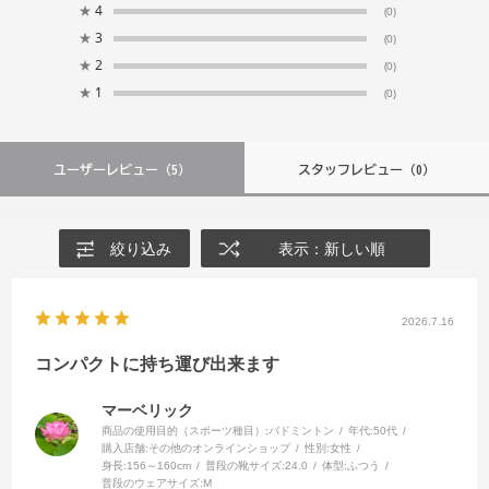
★
4
(0)
★
3
(0)
★
2
(0)
★
1
(0)
ユーザーレビュー
（5）
スタッフレビュー
（0）
絞り込み
表示：新しい順
2026.7.16
コンパクトに持ち運び出来ます
マーベリック
商品の使用目的（スポーツ種目）:
バドミントン
年代:
50代
購入店舗:
その他のオンラインショップ
性別:
女性
身長:
156～160cm
普段の靴サイズ:
24.0
体型:
ふつう
普段のウェアサイズ:
M