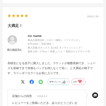
2026.2.28
大満足！
no name
商品の使用目的（スポーツ種目）:
ソフトテニス
年代:
40代
性別:
男性
購入店舗:
ヨネックス【公式】オンラインショップ
身長:
166～170cm
体型:
ふつう
普段のウェアサイズ:
M
高校生になる息子に購入しました。ラケットが複数収納でき、シュー
ズも収納できて何個もバッグを持たなくて良い、と大満足の様子で
す。ラベンダーカラーもお気に入りです。
参考になった
0
Like!
2
店舗からの回答
2026.3.2
レビューーをご投稿いただき、ありがとうございま