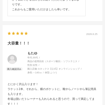
りです。
これからもご愛用いただけましたら幸いです。
2026.6.25
大容量！！！
もたゆ
年代:
30代
商品の使用目的（スポーツ種目）:
ソフトテニス
性別:
女性
購入店舗:
ヨネックス【公式】オンラインショップ
身長:
～140㎝
体型:
ふつう
とにかく沢山入ります！
ラケット2本、それから、横のポケットに、靴やらノートやら筆記用具
も入ります。
冬場は脱いだトレーナーも入れられると思うので、買って満足してま
す！！！