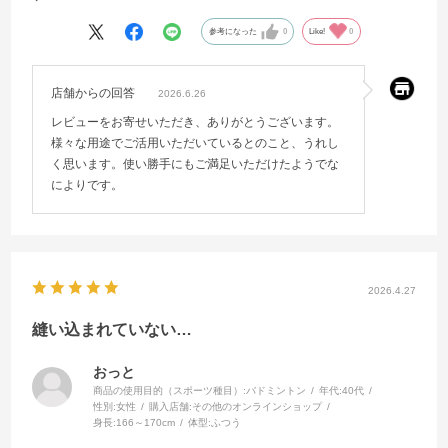
参考になった
0
Like!
0
店舗からの回答
2026.6.26
レビューをお寄せいただき、ありがとうございます。
様々な用途でご活用いただいているとのこと、うれし
く思います。使い勝手にもご満足いただけたようでな
によりです。
2026.4.27
縫い込まれていない…
おっと
商品の使用目的（スポーツ種目）:
バドミントン
年代:
40代
性別:
女性
購入店舗:
その他のオンラインショップ
身長:
166～170cm
体型:
ふつう