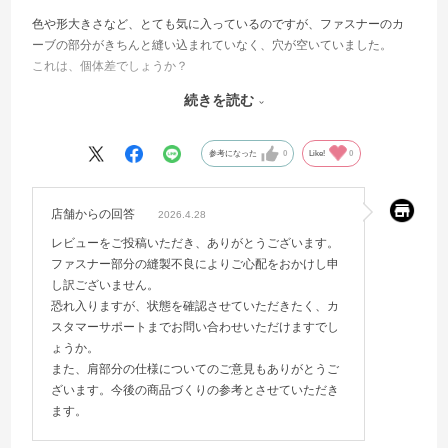
色や形大きさなど、とても気に入っているのですが、ファスナーのカ
ーブの部分がきちんと縫い込まれていなく、穴が空いていました。
これは、個体差でしょうか？
荷物を入れるたびに、穴が広がっていかないか、心配です。
続きを読む
肩の部分が少し食い込むので、パッドがついているとなお良いかなと
思います。
参考になった
0
Like!
0
追記:上記について、丁寧に対応していただき、子どもも喜んでおりま
す。
店舗からの回答
2026.4.28
肩パッドについては、別に購入して取り付けしたり、暗くなってから
レビューをご投稿いただき、ありがとうございます。
の使用もあるので、黒色の反射シールを文字の所に貼ったり、自分で
ファスナー部分の縫製不良によりご心配をおかけし申
アレンジして、快適に使っています。
し訳ございません。
商品そのものは、自立もしますし、カラビナが、ついていたり、本当
恐れ入りますが、状態を確認させていただきたく、カ
に使いやすいので、オススメです！
スタマーサポートまでお問い合わせいただけますでし
ょうか。
また、肩部分の仕様についてのご意見もありがとうご
ざいます。今後の商品づくりの参考とさせていただき
ます。