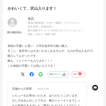
かわいくて、沢山入ります！
もた
商品の使用目的（スポーツ種目）:
ソフトテニス
年代:
30代
性別:
女性
購入店舗:
ヨネックス【公式】オンラインショップ
身長:
～140㎝
体型:
小柄
色味が可愛いと思い、小学生低学年の娘に購入。
すこし、低学年には大きいかもしれませんが、ものが沢山入るので、
購入してよかったです。
靴も、トレーナーも入ります！！！
この色味が可愛くてお気に入りです！
参考になった
0
Like!
0
店舗からの回答
2026.6.26
レビューをお寄せいただき、ありがとうございます。
少し大きめとのことですが、靴やトレーナーまでしっ
かり収納できる点にもご満足いただけたようでなによ