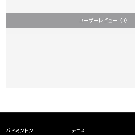
ユーザーレビュー
（0）
バドミントン
テニス