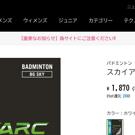
ニ
メンズ
ウィメンズ
ジュニア
カテゴリー
テク
【重要なお知らせ】偽サイトにご注意ください‼
バドミントン
スカイアー
1,870
¥
(
85pt還元
詳細
カラー：
ホワイ