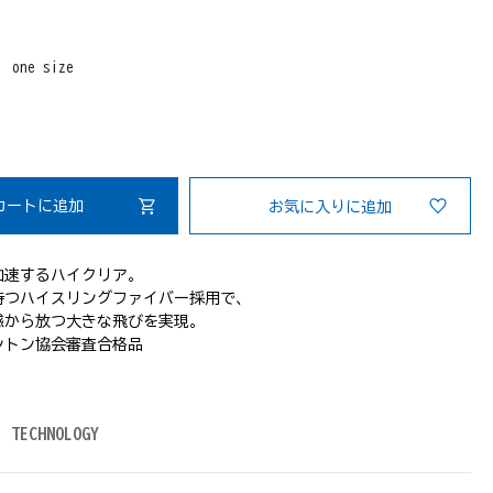
：
one size
カートに追加
お気に入りに追加
加速するハイクリア。
持つハイスリングファイバー採用で、
感から放つ大きな飛びを実現。
ントン協会審査合格品
TECHNOLOGY