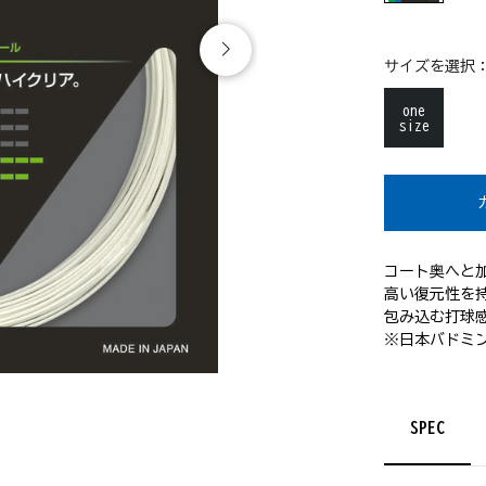
サイズを選択
one
size
コート奥へと
高い復元性を
包み込む打球
※日本バドミ
SPEC