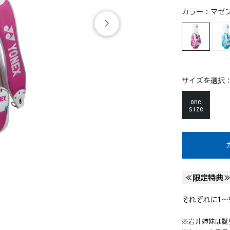
カラー：
マゼン
サイズを選択
one
size
≪限定特典
それぞれに1～
※岩井姉妹は誕