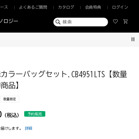
ュース
よくあるご質問
カタログ
会員特典
ログイン
ノロジー
Pau
カラーバッグセット.CB4951LTS【数量
約商品】
数量限定
0
予約販売
(税込)
お届けします。
詳細