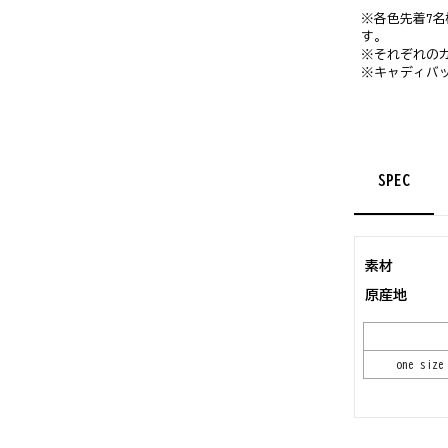
※各色先着7
す。
※それぞれの
※キャディバ
SPEC
素材
原産地
one size