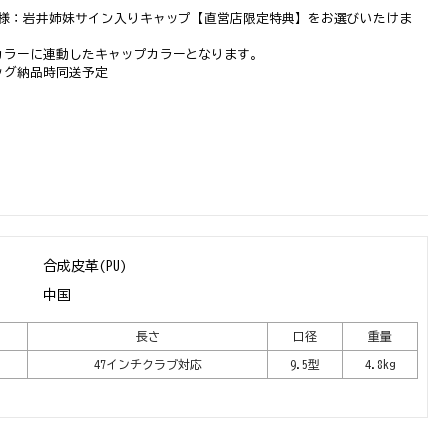
名様：岩井姉妹サイン入りキャップ【直営店限定特典】をお選びいたけま
カラーに連動したキャップカラーとなります。
ッグ納品時同送予定
合成皮革(PU)
中国
長さ
口径
重量
47インチクラブ対応
9.5型
4.8kg