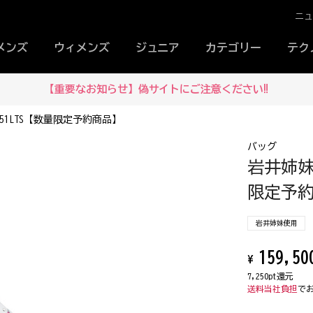
ニ
メンズ
ウィメンズ
ジュニア
カテゴリー
テク
【重要なお知らせ】偽サイトにご注意ください‼
51LTS【数量限定予約商品】
バッグ
岩井姉妹
限定予
岩井姉妹使用
159,50
¥
7,250pt還元
送料当社負担
で