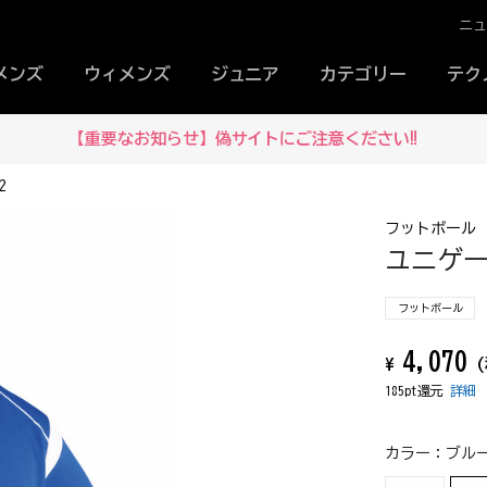
ニ
メンズ
ウィメンズ
ジュニア
カテゴリー
テク
【重要なお知らせ】偽サイトにご注意ください‼
2
フットボール
ユニゲーム
フットボール
4,070
¥
(
185pt還元
詳細
カラー：
ブルー