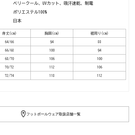
ベリークール、UVカット、吸汗速乾、制電
ポリエステル100%
日本
身丈(cm)
胸囲(cm)
裾周り(cm)
64/66
94
88
66/68
100
94
68/70
106
100
70/72
112
106
72/74
118
112
フットボールウェア取扱店舗一覧