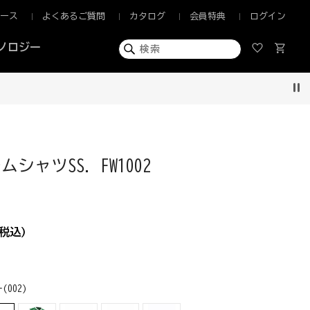
ュース
よくあるご質問
カタログ
会員特典
ログイン
ノロジー
Pau
シャツSS. FW1002
税込)
(002)