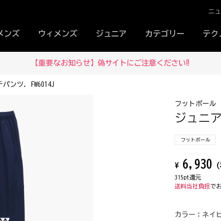
ニ
メンズ
ウィメンズ
ジュニア
カテゴリー
テク
【重要なお知らせ】偽サイトにご注意ください‼
ツ. FW6014J
フットボール
ジュニア
フットボール
6,930
¥
(
315pt還元
送料当社負担
で
カラー：
ネイビ