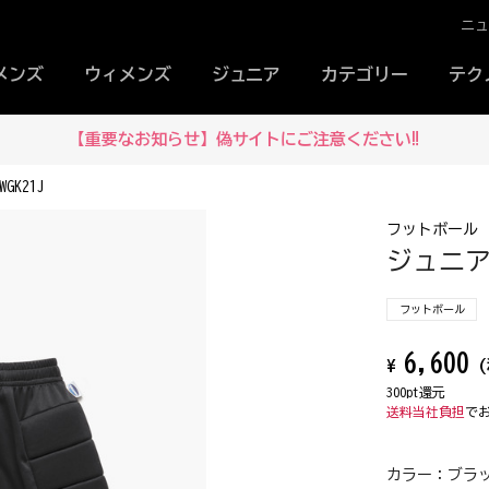
ニ
メンズ
ウィメンズ
ジュニア
カテゴリー
テク
【重要なお知らせ】偽サイトにご注意ください‼
K21J
フットボール
ジュニアG
フットボール
6,600
¥
(
300pt還元
送料当社負担
で
カラー：
ブラッ