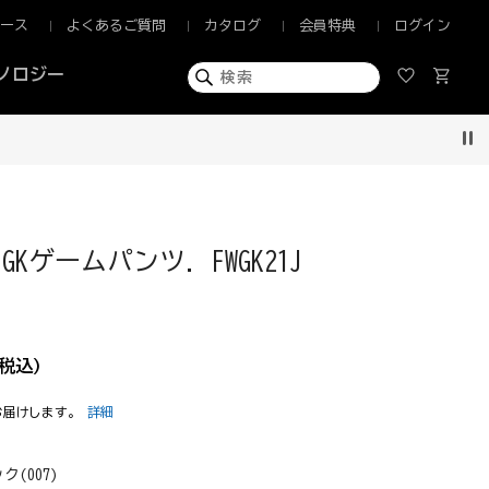
ュース
よくあるご質問
カタログ
会員特典
ログイン
ノロジー
Pau
Kゲームパンツ. FWGK21J
税込)
お届けします。
詳細
ク(007)