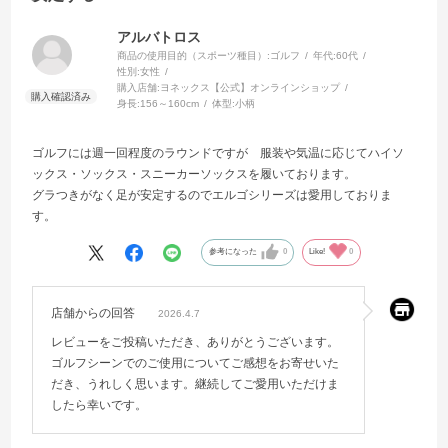
アルバトロス
商品の使用目的（スポーツ種目）:
ゴルフ
年代:
60代
性別:
女性
購入店舗:
ヨネックス【公式】オンラインショップ
身長:
156～160cm
体型:
小柄
ゴルフには週一回程度のラウンドですが 服装や気温に応じてハイソ
ックス・ソックス・スニーカーソックスを履いております。
グラつきがなく足が安定するのでエルゴシリーズは愛用しておりま
す。
参考になった
0
Like!
0
店舗からの回答
2026.4.7
レビューをご投稿いただき、ありがとうございます。
ゴルフシーンでのご使用についてご感想をお寄せいた
だき、うれしく思います。継続してご愛用いただけま
したら幸いです。