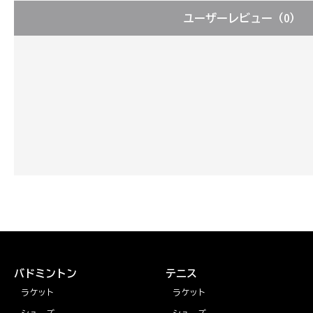
ユーザーレビュー
（0）
バドミントン
テニス
ラケット
ラケット
シューズ
シューズ