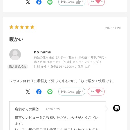
参考になった
0
Like!
0
2025.11.20
暖かい
no name
商品の使用目的（スポーツ種目）:
その他
年代:
50代
購入店舗:
ヨネックス【公式】オンラインショップ
性別:
女性
身長:
156～160cm
体型:
大柄
レッスン終わりに着替えて帰って来るのに、1枚で暖かく快適です。
参考になった
0
Like!
0
店舗からの回答
2026.5.25
貴重なレビューをご投稿いただき、ありがとうござい
ます。
レッスン後の着用でも快適にお過ごしいただける点を