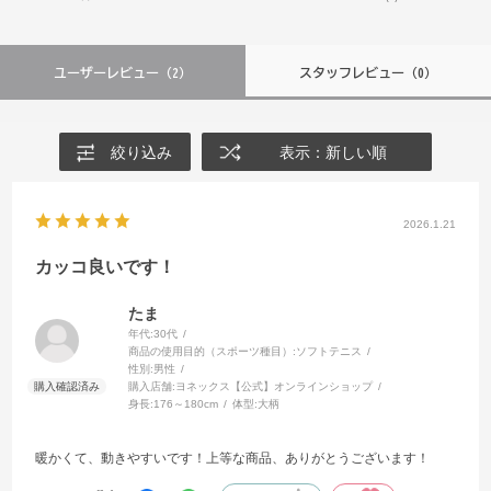
ユーザーレビュー
（2）
スタッフレビュー
（0）
絞り込み
表示：新しい順
2026.1.21
カッコ良いです！
たま
年代:
30代
商品の使用目的（スポーツ種目）:
ソフトテニス
性別:
男性
購入店舗:
ヨネックス【公式】オンラインショップ
身長:
176～180cm
体型:
大柄
暖かくて、動きやすいです！上等な商品、ありがとうございます！