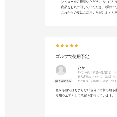
レビューをご投稿いただき、ありがと
商品をお気に召していただき、感謝い
これからの夏にご活用いただけますと
ゴルフで使用予定
たか
年代:
40代
商品の使用目的（ス
購入店舗:
ヨネックス【公式】オ
身長:
171～175cm
体型:
ふつう
色味も他ではあまりない色合いで着心地も
夏用ウエアとして活躍を期待しています。