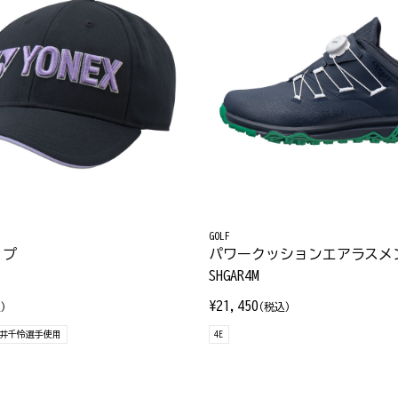
GOLF
ップ
パワークッションエアラスメ
SHGAR4M
¥21,450
)
(税込)
井千怜選手使用
4E