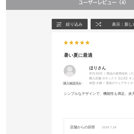
ユーザーレビュー
（4）
絞り込み
表示：新し
暑い夏に最適
ほりさん
年代:
60代
商品の使用目的（ス
購入店舗:
ヨネックス【公式】オ
体型:
大柄
普段のウェアサイズ:
シンプルなデザインで、機能性も満足。炎
店舗からの回答
2026.7.29