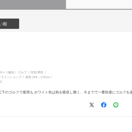
い順
ポーツ種目）:
ゴルフ
性別:
男性
ンラインショップ
身長:
166～170cm
O
天下のゴルフで着用も,ホワイト色は熱を吸収し難く、今までで一番快適にゴルフを