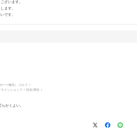
うございます。
たします。
幸いです。
ポーツ種目）:
ゴルフ
ンラインショップ
性別:
男性
柔らかくよい。