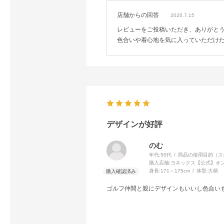
店舗からの回答
2026.7.15
レビューをご投稿いただき、ありがと
色合いや着心地を気に入っていただけ
デザインが好評
のむ
年代:
50代
商品の使用目的（ス
購入店舗:
ヨネックス【公式】オ
身長:
171～175cm
体型:
大柄
ゴルフ仲間と親にデザインもいいし色合い