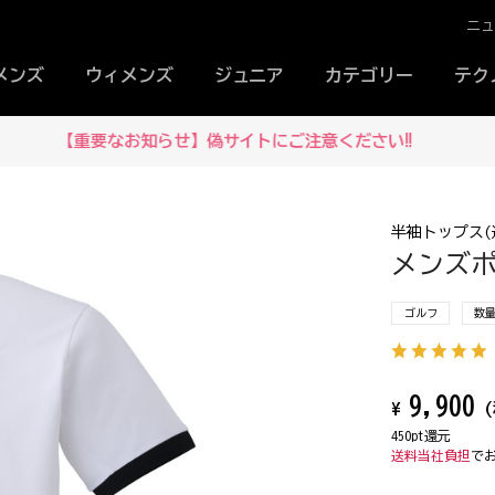
ニ
メンズ
ウィメンズ
ジュニア
カテゴリー
テク
メルマガ登録でお得な情報をいち早くお届け！
半袖トップス(
メンズポロ
ゴルフ
数
9,900
¥
(
450pt還元
送料当社負担
で