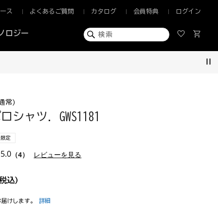
ュース
よくあるご質問
カタログ
会員特典
ログイン
ノロジー
Pau
通常)
シャツ. GWS1181
量限定
5.0
（4）
レビューを見る
税込)
お届けします。
詳細