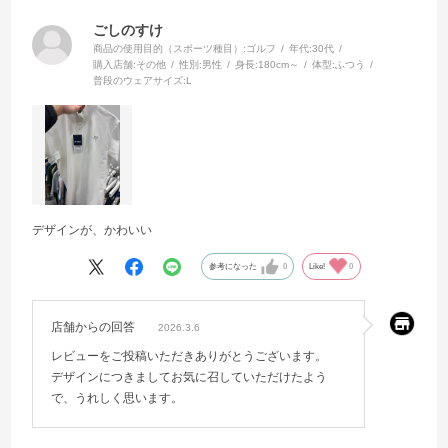
ごしのすけ
商品の使用目的（スポーツ種目）:
ゴルフ
年代:
30代
購入店舗:
その他
性別:
男性
身長:
180cm～
体型:
ふつう
普段のウェアサイズ:
L
デザインが、かわいい
参考になった
0
Like!
0
店舗からの回答
2026.3.6
レビューをご投稿いただきありがとうございます。
デザインにつきましてお気に召していただけたよう
で、うれしく思います。