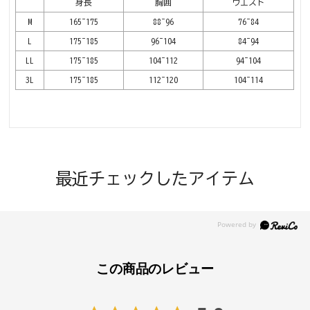
身長
胸囲
ウエスト
M
165~175
88~96
76~84
L
175~185
96~104
84~94
LL
175~185
104~112
94~104
3L
175~185
112~120
104~114
最近チェックしたアイテム
この商品のレビュー