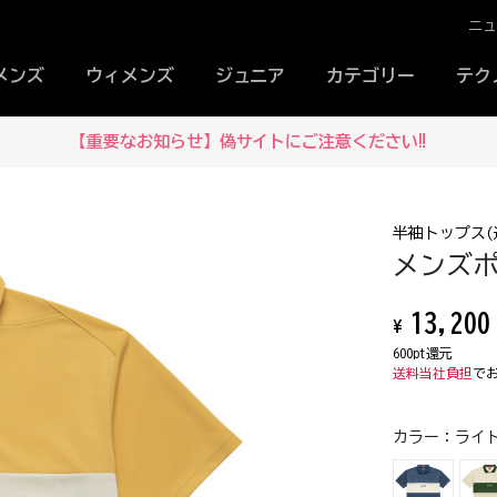
ニ
メンズ
ウィメンズ
ジュニア
カテゴリー
テク
メルマガ登録で
半袖トップス(
メンズポロ
13,200
¥
600pt還元
送料当社負担
で
カラー：
ライト