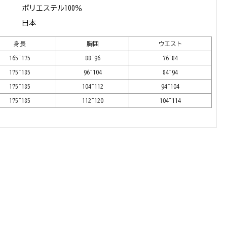
ポリエステル100％
日本
身長
胸囲
ウエスト
165~175
88~96
76~84
175~185
96~104
84~94
175~185
104~112
94~104
175~185
112~120
104~114