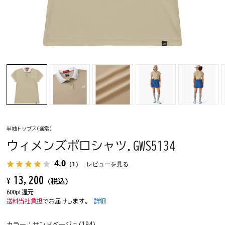
半袖トップス(通常)
ウィメンズポロシャツ.GWS5134
4.0
（1）
レビューを見る
13,200
¥
(税込)
600pt還元
送料当社負担
でお届けします。
詳細
カラー：
サンドベージュ(194)