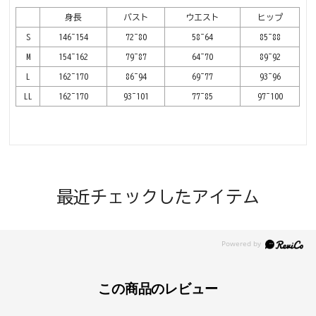
身長
バスト
ウエスト
ヒップ
S
146~154
72~80
58~64
85~88
M
154~162
79~87
64~70
89~92
L
162~170
86~94
69~77
93~96
LL
162~170
93~101
77~85
97~100
最近チェックしたアイテム
この商品のレビュー