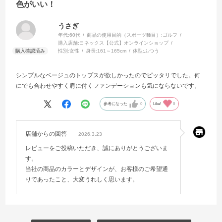
色がいい！
うさぎ
年代:
60代
商品の使用目的（スポーツ種目）:
ゴルフ
購入店舗:
ヨネックス【公式】オンラインショップ
性別:
女性
身長:
161～165cm
体型:
ふつう
シンプルなベージュのトップスが欲しかったのでピッタリでした。何
にでも合わせやすく肩に付くファンデーションも気にならないです。
参考になった
0
Like!
0
店舗からの回答
2026.3.23
レビューをご投稿いただき、誠にありがとうございま
す。
当社の商品のカラーとデザインが、お客様のご希望通
りであったこと、大変うれしく思います。