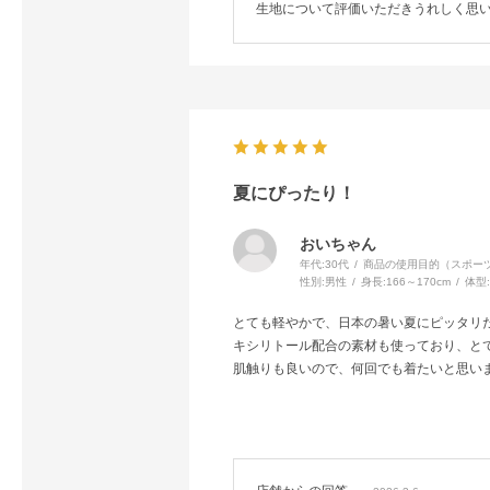
生地について評価いただきうれしく思
夏にぴったり！
おいちゃん
年代:
30代
商品の使用目的（スポーツ
性別:
男性
身長:
166～170cm
体型
とても軽やかで、日本の暑い夏にピッタリ
キシリトール配合の素材も使っており、と
肌触りも良いので、何回でも着たいと思い