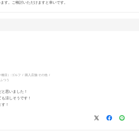
います。ご検討いただけますと幸いです。
種目）:
ゴルフ
購入店舗:
その他
:
ふつう
だと思いました！
ても涼しそうです！
ます！