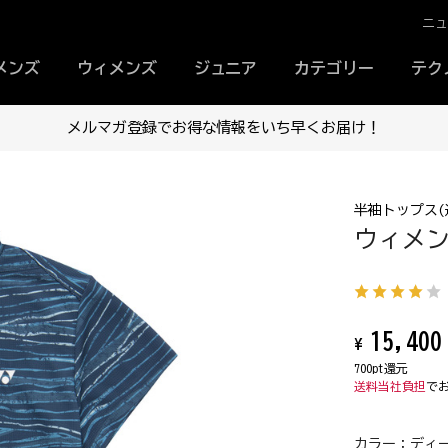
ニ
メンズ
ウィメンズ
ジュニア
カテゴリー
テク
メルマガ登録でお得な情報をいち早くお届け！
半袖トップス(
ウィメンズ
15,400
¥
700pt還元
送料当社負担
で
カラー：
ディー