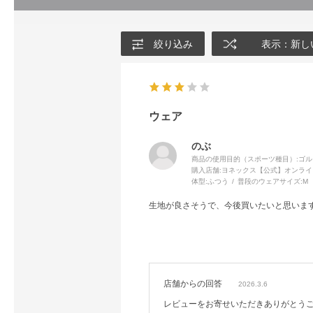
絞り込み
表示：新し
ウェア
のぶ
商品の使用目的（スポーツ種目）:
ゴル
購入店舗:
ヨネックス【公式】オンライ
体型:
ふつう
普段のウェアサイズ:
M
生地が良さそうで、今後買いたいと思いま
店舗からの回答
2026.3.6
レビューをお寄せいただきありがとう