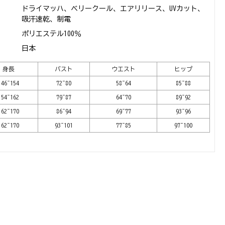
ドライマッハ、ベリークール、エアリリース、UVカット、
吸汗速乾、制電
ポリエステル100％
日本
身長
バスト
ウエスト
ヒップ
146~154
72~80
58~64
85~88
154~162
79~87
64~70
89~92
162~170
86~94
69~77
93~96
162~170
93~101
77~85
97~100