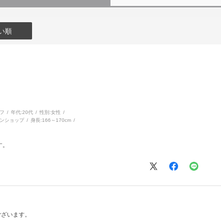
い順
フ
年代:
20代
性別:
女性
ンショップ
身長:
166～170cm
す。
ございます。