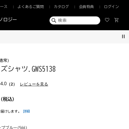
ュース
よくあるご質問
カタログ
会員特典
ログイン
ノロジー
Pau
通常)
シャツ.GWS5138
4.0
（2）
レビューを見る
(税込)
お届けします。
詳細
プブルー(566)