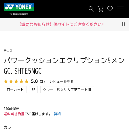
【重要なお知らせ】偽サイトにご注意ください‼
Pau
テニス
パワークッションエクリプション5メン
GC.SHTE5MGC
5.0
（2）
レビューを見る
ローカット
3E
クレー・砂入り人工芝コート用
880pt還元
送料当社負担
でお届けします。
詳細
カラー：