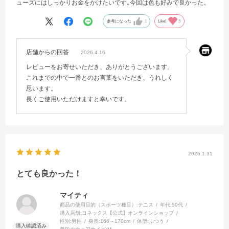
ューズにはしっかりお金をかけたいです｡今回は色も好みで良かった。
参考になった
1
Like!
3
店舗からの回答
2026.4.16
レビューをお寄せいただき、ありがとうございます。
これまでの中で一番とのお言葉をいただき、うれしく
思います。
長くご使用いただけますと幸いです。
2026.1.31
とても良かった！
マイティ
商品の使用目的（スポーツ種目）:
テニス
年代:
50代
購入店舗:
ヨネックス【公式】オンラインショップ
性別:
男性
身長:
166～170cm
体型:
ふつう