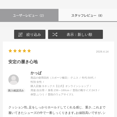
ユーザーレビュー
（2）
スタッフレビュー
（0）
絞り込み
表示：新しい順
2026.4.14
安定の履き心地
かっぱ
商品の使用目的（スポーツ種目）:
テニス
年代:
50代
性別:
女性
購入店舗:
ヨネックス【公式】オンラインショップ
用途:
自分用
身長:
156～160cm
普段の靴サイズ:
24.5
体型:
ふつう
普段のウェアサイズ:
L
クッション性､足をしっかりホールドしてくれる感じ、重さ､これまで
履いてきたシューズの中で一番しっくりきます｡お値段高いですが､シ