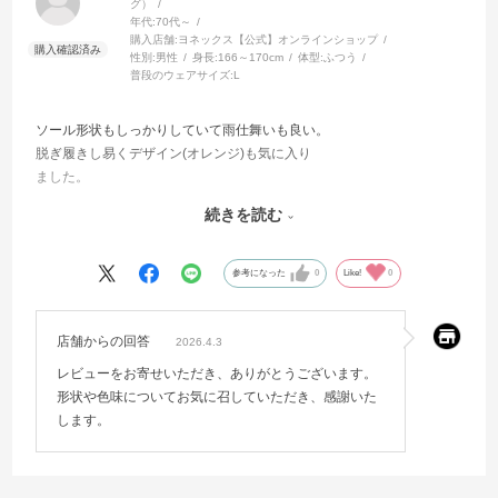
グ）
年代:
70代～
購入店舗:
ヨネックス【公式】オンラインショップ
性別:
男性
身長:
166～170cm
体型:
ふつう
普段のウェアサイズ:
L
ソール形状もしっかりしていて雨仕舞いも良い。
脱ぎ履きし易くデザイン(オレンジ)も気に入り
ました。
履き心地はしっかりホールドされていて見た目
続きを読む
より硬めですね。私はサイズ通常の25.5で手に入れましたが、履く時
に甲の部分がキツく滑りが悪く
26.0だったかなと若干後悔、履いてしまえばちょうどいいんです
参考になった
0
Like!
0
が・・・。
店舗からの回答
2026.4.3
レビューをお寄せいただき、ありがとうございます。
形状や色味についてお気に召していただき、感謝いた
します。