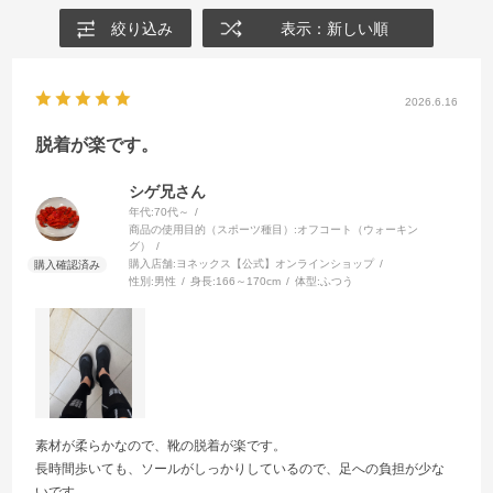
絞り込み
表示：新しい順
2026.6.16
脱着が楽です。
シゲ兄さん
年代:
70代～
商品の使用目的（スポーツ種目）:
オフコート（ウォーキン
グ）
購入店舗:
ヨネックス【公式】オンラインショップ
性別:
男性
身長:
166～170cm
体型:
ふつう
素材が柔らかなので、靴の脱着が楽です。
長時間歩いても、ソールがしっかりしているので、足への負担が少な
いです。