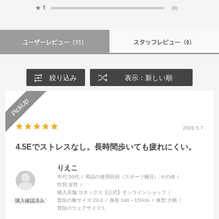
★
1
(0)
ユーザーレビュー
（11）
スタッフレビュー
（0）
絞り込み
表示：新しい順
2026.5.7
4.5Eでストレスなし。長時間歩いても疲れにくい。
りえこ
年代:
50代
商品の使用目的（スポーツ種目）:
その他
性別:
女性
購入店舗:
ヨネックス【公式】オンラインショップ
普段の靴サイズ:
23.0
身長:
146～150cm
体型:
大柄
普段のウェアサイズ:
L