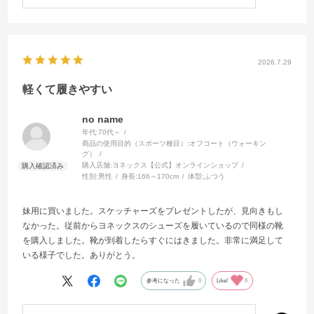
2026.7.29
軽くて履きやすい
no name
年代:
70代～
商品の使用目的（スポーツ種目）:
オフコート（ウォーキン
グ）
購入店舗:
ヨネックス【公式】オンラインショップ
性別:
男性
身長:
166～170cm
体型:
ふつう
妹用に買いました。スケッチャーズをプレゼントしたが、見向きもし
なかった。従前からヨネックスのシューズを履いているので同様の靴
を購入しました。靴が到着したらすぐにはきました。非常に満足して
いる様子でした。ありがとう。
参考になった
0
Like!
0