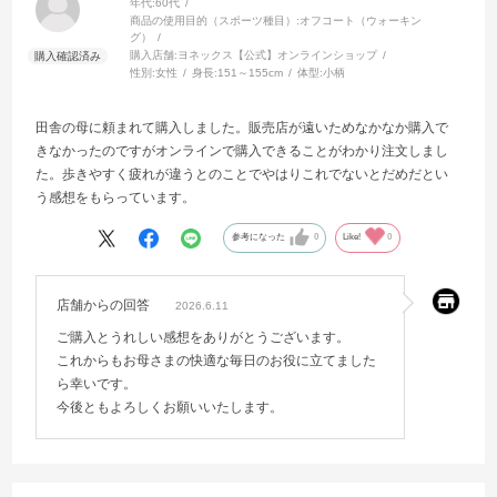
年代:
60代
商品の使用目的（スポーツ種目）:
オフコート（ウォーキン
グ）
購入店舗:
ヨネックス【公式】オンラインショップ
性別:
女性
身長:
151～155cm
体型:
小柄
田舎の母に頼まれて購入しました。販売店が遠いためなかなか購入で
きなかったのですがオンラインで購入できることがわかり注文しまし
た。歩きやすく疲れが違うとのことでやはりこれでないとだめだとい
う感想をもらっています。
参考になった
0
Like!
0
店舗からの回答
2026.6.11
ご購入とうれしい感想をありがとうございます。
これからもお母さまの快適な毎日のお役に立てました
ら幸いです。
今後ともよろしくお願いいたします。