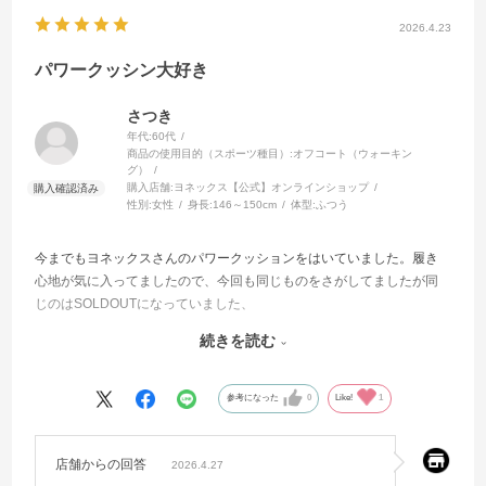
2026.4.23
パワークッシン大好き
さつき
年代:
60代
商品の使用目的（スポーツ種目）:
オフコート（ウォーキン
グ）
購入店舗:
ヨネックス【公式】オンラインショップ
性別:
女性
身長:
146～150cm
体型:
ふつう
今までもヨネックスさんのパワークッションをはいていました。履き
心地が気に入ってましたので、今回も同じものをさがしてましたが同
じのはSOLDOUTになっていました、
さらに品質アップのものをヨネックスさんのオンラインショップでみ
続きを読む
つけられ嬉しかったです。早速注文できました。色も前回とほぼ一緒
で嬉しいです、履き心地大切ですものね！
参考になった
0
Like!
1
店舗からの回答
2026.4.27