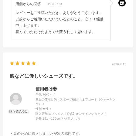
店舗からの回答
2026.7.31
レビューをご投稿いただき、ありがとうございます。
以前からご着用いただいているとのこと、心より感謝
申し上げます。
喜んでいただけたようで大変うれしく思います。
2026.7.15
膝などに優しいシューズです。
使用者は妻
年代:
70代～
商品の使用目的（スポーツ種目）:
オフコート（ウォーキン
グ）
性別:
女性
購入店舗:
ヨネックス【公式】オンラインショップ
身長:
151～155cm
体型:
ふつう
・妻のために購入しましたが次の感想です。