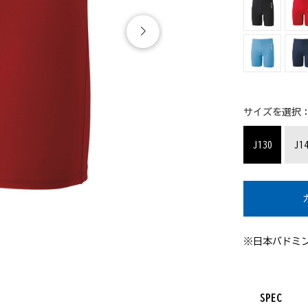
サイズを選択
J130
J1
※日本バドミ
SPEC