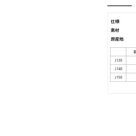
仕様
素材
原産地
脇
J130
J140
J150