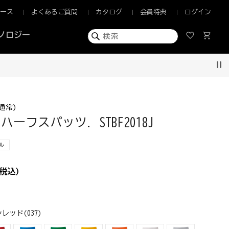
ュース
よくあるご質問
カタログ
会員特典
ログイン
ノロジー
Pau
通常)
ーフスパッツ. STBF2018J
ル
税込)
レッド(037)