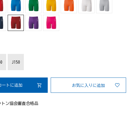
：
40
J150
カートに追加
お気に入りに追加
ントン協会審査合格品