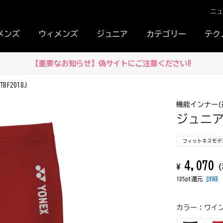
ニ
メンズ
ウィメンズ
ジュニア
カテゴリー
テク
【重要なお知らせ】偽サイトにご注意ください‼
F2018J
機能インナー(
ジュニアハ
フィットネスモデ
4,070
¥
(
185pt還元
詳細
カラー：
ワイン