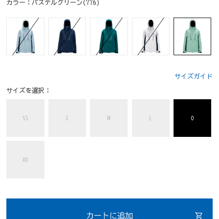
カラー：
パステルグリーン(776)
サイズガイド
サイズを選択：
SS
S
M
L
O
XO
カートに追加